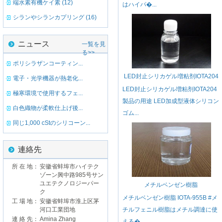
端水素有機ケイ素 (12)
はハイパ�...
シランやシランカプリング (16)
ニュース
一覧を見
る>>
ポリシラザンコーティン...
LED封止シリカゲル増粘剂IOTA204
電子・光学機器が熱老化...
LED封止シリカゲル増粘剂IOTA204
極寒環境で使用するフェ...
製品の用途 LED加成型液体シリコン
白色織物が柔軟仕上げ後...
ゴム...
同じ1,000 cStのシリコーン...
連絡先
所 在 地：
安徽省蚌埠市ハイテク
ゾーン興中路985号サン
ユエテクノロジーパー
メチルベンゼン樹脂
ク
メチルベンゼン樹脂 IOTA-955B #メ
工 場 地：
安徽省蚌埠市淮上区茅
河口工業団地
チルフェニル樹脂はメチル調達に使
連 絡 先：
Amina Zhang
える�...