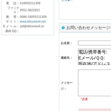
電 話：
018055211309
ファック
0552-3822922
ス：
携 帯：
0086-18055211309
サ イ ト：
www.siliconeoil.net
E メ ー ル：
zyf@siliconeoil.cn
お問い合わせメッセージ
連絡 QQ：
お名前：
連絡先：
メッセー
ジ：
*必要