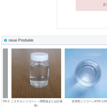
お
neue Produkte
TA-2
二エチルシリコーン（潤滑油または計器
水溶性シリコーンIOTA-1291
油）