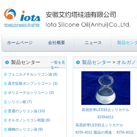
ホームページ
会社概要
ニュース
製品セン
製品センター
製品センター
>
オルガノ
一覧を見
る>>
フェニルメチルシリコン油 (8)
真空拡散ポンプシリコーン (3)
ポリエーテルシリコーン (3)
シリコン紙 (7)
高屈折率LED封止シリカゲル
普通のシリコン油 (10)
IOTA4011
オルガノシリコン樹脂 (8)
高屈折率LED封止シリカゲル
織物のシリコン油 (9)
IOTA 4011 製品の用途： IOTA-4011