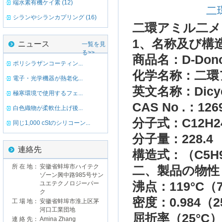
端水素有機ケイ素 (12)
二
シランやシランカプリング (16)
二環
アミル
二
メ
1
、名称
及び構
ニュース
一覧を見
る>>
商品名：
D-Don
ポリシラザンコーティン...
化学
名称：
二環
電子・光学機器が熱老化...
英文
名称：
Dicy
極寒環境で使用するフェ...
CAS
No .
：
126
白色織物が柔軟仕上げ後...
分子式
：
C12H2
同じ1,000 cStのシリコーン...
分子
量：
228.4
連絡先
構造式
：
（
C5H
所 在 地：
安徽省蚌埠市ハイテク
二
、製品の
物性
ゾーン興中路985号サン
沸点
：119
°C
（
ユエテクノロジーパー
ク
密度
：
0.984
（2
工 場 地：
安徽省蚌埠市淮上区茅
河口工業団地
屈折率
（25
°C
連 絡 先：
Amina Zhang