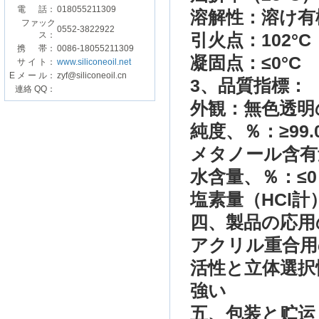
電 話：
018055211309
溶解性
：
溶け
有
ファック
0552-3822922
ス：
引火点
：
102
°C
携 帯：
0086-18055211309
凝固点
：
≤
0°C
サ イ ト：
www.siliconeoil.net
E メ ー ル：
zyf@siliconeoil.cn
3
、品質
指標
：
連絡 QQ：
外観：
無色透明
純度
、％
：
≥99.
メタノール
含有
水含
量、
％
：
≤
0
塩素量
（
HCl
計
四、
製品の応用
アクリル
重合
用
活性と
立体選択
強い
五
、包装
と
贮运