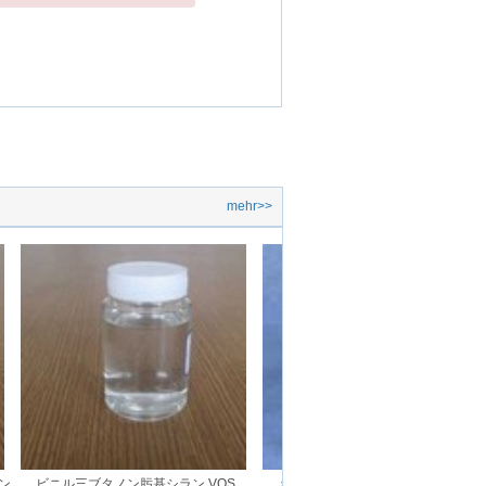
mehr>>
ン
ビニル三ブタノン肟基シラン VOS
メチル三ブタノン肟基シラン MOS