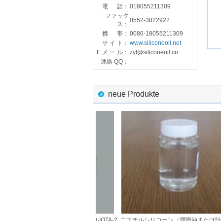
電 話：
018055211309
ファック
0552-3822922
ス：
携 帯：
0086-18055211309
サ イ ト：
www.siliconeoil.net
E メ ー ル：
zyf@siliconeoil.cn
連絡 QQ：
neue Produkte
M
メルカプト変性シリコーンオイルIOTA-2
二エチルシリコーン（潤滑油または計