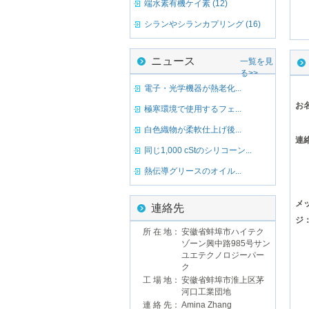
端水素有機ケイ素 (12)
シランやシランカプリング (16)
ニュース
一覧を見
る>>
電子・光学機器が熱老化...
お
極寒環境で使用するフェ...
白色織物が柔軟仕上げ後...
連
同じ1,000 cStのシリコーン...
熱伝導グリースのオイル...
メ
連絡先
ジ
所 在 地：
安徽省蚌埠市ハイテク
ゾーン興中路985号サン
ユエテクノロジーパー
ク
工 場 地：
安徽省蚌埠市淮上区茅
河口工業団地
連 絡 先：
Amina Zhang