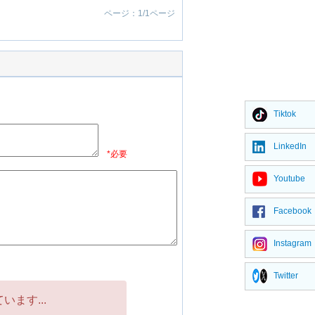
ページ：1/1ページ
Tiktok
LinkedIn
*必要
Youtube
Facebook
Instagram
Twitter
ます...