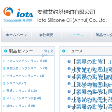
ホームページ
会社概要
ニュース
製品セン
製品センター
ニュース
一覧を見
る>>
【
業界の動態
】
フェニルメチルシリコン油 (8)
【
業界の動態
】
真空拡散ポンプシリコーン (3)
が安定しない場
【
業界の動態
】
ポリエーテルシリコーン (3)
をどのように選
【
業界の動態
】
シリコン紙 (7)
ニル含有量が高
【
業界の動態
】
普通のシリコン油 (10)
ノシリコーンオ
【
業界の動態
】
オルガノシリコン樹脂 (8)
なるのはなぜか
【
業界の動態
】
織物のシリコン油 (9)
すべきか、フィ