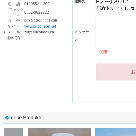
連絡先：
電 話：
018055211309
ファック
0552-3822922
ス：
携 帯：
0086-18055211309
サ イ ト：
www.siliconeoil.net
メッセー
E メ ー ル：
zyf@siliconeoil.cn
連絡 QQ：
ジ：
*必要
お
neue Produkte