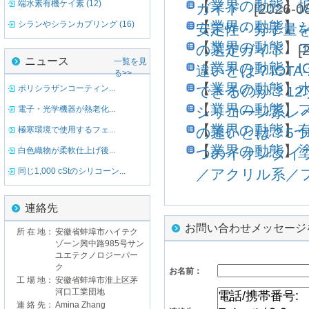
【
業界の動態
】
端水素有機ケイ素 (12)
ガイド
[2026-08
【
業界の動態
】
シランやシランカプリング (16)
安定性・分子量
【
業界の動態
】
の選定ガイド
[2
ニュース
一覧を見
【
業界の動態
】
I
違いとは？IOTA-2
る>>
【
業界の動態
】
ポリシラザンコーティン...
できるのか？1
【
業界の動態
】
電子・光学機器が熱老化...
シリコーン系レ
【
業界の動態
】
極寒環境で使用するフェ...
の違いとは？5
【
業界の動態
】
白色織物が柔軟仕上げ後...
つのイオンタイ
同じ1,000 cStのシリコーン...
／アクリル系／
連絡先
お問い合わせメッセージ
所 在 地：
安徽省蚌埠市ハイテク
ゾーン興中路985号サン
ユエテクノロジーパー
ク
お名前：
工 場 地：
安徽省蚌埠市淮上区茅
河口工業団地
連 絡 先：
Amina Zhang