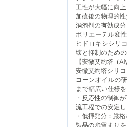
工性が大幅に向上
加硫後の物理的性
消泡剤の有効成分
ポリエーテル変
ヒドロキシシリ
壊と抑制のための
【安徽艾約塔（Ai
安徽艾約塔シリコ
コーンオイルの研
まで幅広い仕様
・反応性の制御が
流工程での安定し
・低揮発分：厳格
製品の歩留まりを