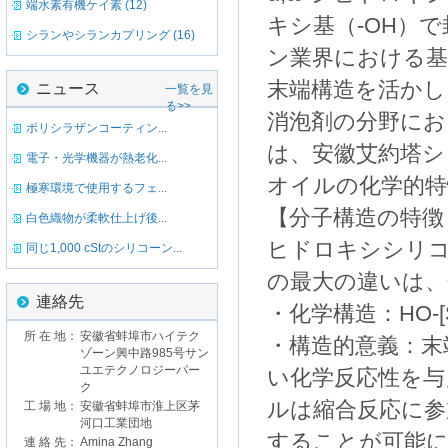
端水素有機ケイ素 (12)
キシ基（-OH）
シランやシランカプリング (16)
ン業界における
末端構造を活かし
ニュース
一覧を見
る>>
消泡剤の分野にお
ポリシラザンコーティン...
は、安徽艾約塔
電子・光学機器が熱老化...
オイルの化学的特
極寒環境で使用するフェ...
【分子構造の特徴
白色織物が柔軟仕上げ後...
ヒドロキシシリ
同じ1,000 cStのシリコーン...
の最大の違いは、
連絡先
・化学構造：HO-[Si(
所 在 地：
安徽省蚌埠市ハイテク
・構造的意義：末
ゾーン興中路985号サン
ユエテクノロジーパー
い化学反応性を
ク
ルは縮合反応に参
工 場 地：
安徽省蚌埠市淮上区茅
河口工業団地
することが可能
連 絡 先：
Amina Zhang