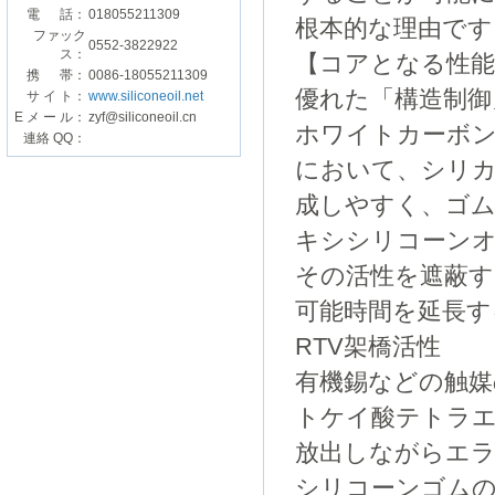
電 話：
018055211309
根本的な理由です
ファック
0552-3822922
ス：
【コアとなる性能
携 帯：
0086-18055211309
優れた「構造制御
サ イ ト：
www.siliconeoil.net
E メ ー ル：
zyf@siliconeoil.cn
ホワイトカーボ
連絡 QQ：
において、シリ
成しやすく、ゴム
キシシリコーン
その活性を遮蔽す
可能時間を延長
RTV架橋活性
有機錫などの触
トケイ酸テトラ
放出しながらエラ
シリコーンゴム