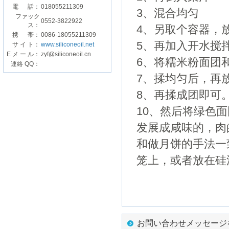
電 話：
018055211309
3、混合均匀
ファック
0552-3822922
ス：
4、另取个容器，
携 帯：
0086-18055211309
5、再加入开水搅
サ イ ト：
www.siliconeoil.net
E メ ー ル：
zyf@siliconeoil.cn
6、将糯米粉面团
連絡 QQ：
7、揉均匀后，再
8、再揉成团即可
10、然后将绿色
发展成咸味的，肉
和做月饼的手法一
笼上，或者放在硅
お問い合わせメッセージ