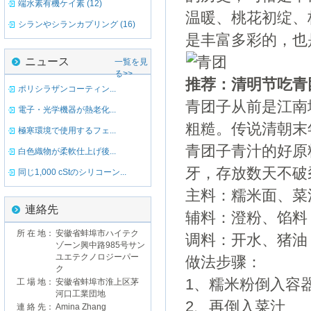
端水素有機ケイ素 (12)
温暖、桃花初绽、
シランやシランカプリング (16)
是丰富多彩的，也
ニュース
一覧を見
る>>
推荐：清明节吃青
ポリシラザンコーティン...
青团子从前是江南
電子・光学機器が熱老化...
粗糙。传说清朝末
極寒環境で使用するフェ...
青团子青汁的好原
白色織物が柔軟仕上げ後...
牙，存放数天不破
同じ1,000 cStのシリコーン...
主料：糯米面、菜
連絡先
辅料：澄粉、馅料
所 在 地：
安徽省蚌埠市ハイテク
调料：开水、猪油
ゾーン興中路985号サン
ユエテクノロジーパー
做法步骤：
ク
1、糯米粉倒入容
工 場 地：
安徽省蚌埠市淮上区茅
河口工業団地
2、再倒入菜汁
連 絡 先：
Amina Zhang