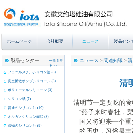
ホームページ
会社概要
ニュース
製品セン
製品センター
ニュース
>
関連知識
>
清
一覧を見
る>>
フェニルメチルシリコン油 (8)
清
真空拡散ポンプシリコーン (3)
ポリエーテルシリコーン (3)
シリコン紙 (7)
清明节一定要吃的食
普通のシリコン油 (10)
“燕子来时春社，梨
オルガノシリコン樹脂 (8)
国又将迎来一个重
織物のシリコン油 (9)
的历史，习俗是丰