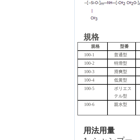
規格
規格
型番
100-1
普通型
100-2
特滑型
100-3
滑爽型
100-4
低黄型
100-5
ポリエス
テル型
100-6
親水型
用法用量