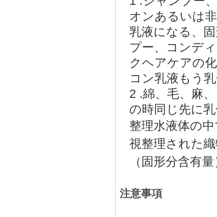
1 .
シャンプー
オン
あるいは
乳液になる、
固
プー
、コンディ
ク
ヘアケア
の
コン
乳液もう
乳
2 .
綿
、毛、
麻
、
の時
同じ
先に
乳
整理
水
液体の
中
視
整理され
た織
（
固形分含有量
注意事項