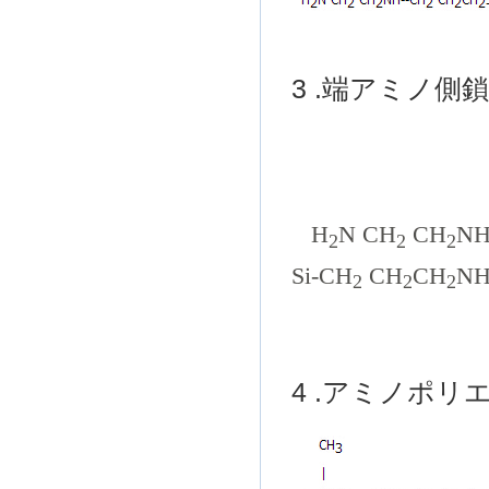
3
.
端
アミノ
側
C
H
N CH
CH
N
2
2
2
Si-CH
CH
CH
N
2
2
2
| 
C
4
.
アミノ
ポリ