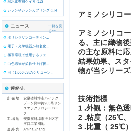
端水素有機ケイ素 (12)
シランやシランカプリング (16)
アミノ
シリコ
ニュース
一覧を見
る>>
アミノ
シリコ
ポリシラザンコーティン...
る
、主に織物後
電子・光学機器が熱老化...
の主な原料に
応
極寒環境で使用するフェ...
結果効果、スタ
白色織物が柔軟仕上げ後...
物が当シリーズ
同じ1,000 cStのシリコーン...
連絡先
技術
指標
所 在 地：
安徽省蚌埠市ハイテク
ゾーン興中路985号サン
1 .
外観：
無色透
ユエテクノロジーパー
ク
2 .
粘度
（
25℃、
工 場 地：
安徽省蚌埠市淮上区茅
河口工業団地
3 .
比重
（
25℃
連 絡 先：
Amina Zhang