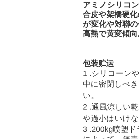
アミノ
シリコ
合皮や架橋硬化
が変化や対聯の
高熱で黄変傾向
包装
贮运
1 .
シリコーン
中に
密閉しべき
い
。
2 .
通風
涼しい乾
や
過小はいけな
3 .200kg
喷塑
ド