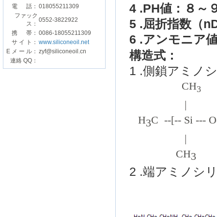
4 .PH
値
：
８～
電 話：
018055211309
ファック
0552-3822922
5
.
屈折
指数（
n
ス：
携 帯：
0086-18055211309
6
.
アンモニア
サ イ ト：
www.siliconeoil.net
E メ ー ル：
zyf@siliconeoil.cn
構造式
：
連絡 QQ：
1 .
側鎖
アミノ
CH
3
| 
H
C
--[-- Si --- O
3
| 
CH
3
2
.
端
アミノ
シ