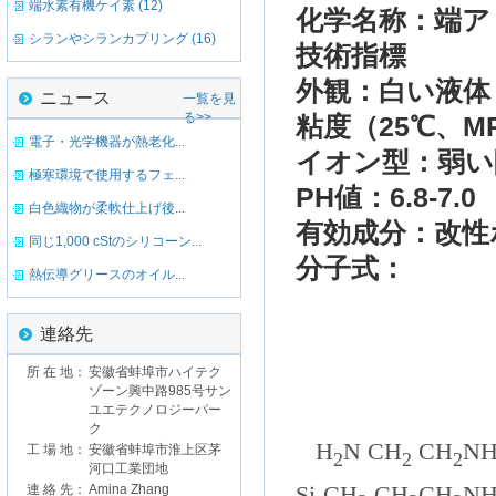
端水素有機ケイ素 (12)
化学
名称：
端
ア
シランやシランカプリング (16)
技術
指標
外観：
白い
液体
ニュース
一覧を見
る>>
粘度
（
25℃、
M
電子・光学機器が熱老化...
イオン
型：
弱い
極寒環境で使用するフェ...
PH値
：
6.8-7.0
白色織物が柔軟仕上げ後...
有効
成分：
改性
同じ1,000 cStのシリコーン...
分子式
：
熱伝導グリースのオイル...
連絡先
所 在 地：
安徽省蚌埠市ハイテク
ゾーン興中路985号サン
ユエテクノロジーパー
ク
H
N CH
CH
N
工 場 地：
安徽省蚌埠市淮上区茅
2
2
2
河口工業団地
Si-CH
CH
CH
N
連 絡 先：
Amina Zhang