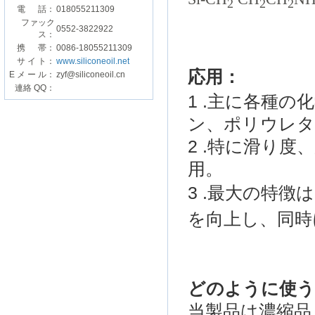
2
2
2
電 話：
018055211309
| 
ファック
0552-3822922
ス：
携 帯：
0086-18055211309
サ イ ト：
www.siliconeoil.net
応用
：
E メ ー ル：
zyf@siliconeoil.cn
連絡 QQ：
1 .
主に
各種の
化
ン
、
ポリウレ
2 .
特に
滑り
度
用
。
3 .
最大の特徴は
を向上し、
同時
どのように
使
当製品は
濃縮
品