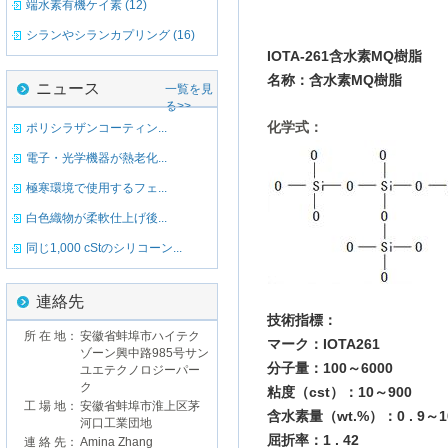
端水素有機ケイ素 (12)
シランやシランカプリング (16)
IOTA-261
含水素
MQ
樹脂
名称：
含水素
MQ
樹脂
ニュース
一覧を見
る>>
化学式：
ポリシラザンコーティン...
電子・光学機器が熱老化...
極寒環境で使用するフェ...
白色織物が柔軟仕上げ後...
同じ1,000 cStのシリコーン...
連絡先
技術
指標
：
所 在 地：
安徽省蚌埠市ハイテク
マーク
：
IOTA261
ゾーン興中路985号サン
分子
量：
100
～
6000
ユエテクノロジーパー
ク
粘度
（
cst
）：
10
～
900
工 場 地：
安徽省蚌埠市淮上区茅
含水素
量（
wt.%
）：
0 . 9
～
1
河口工業団地
屈折率
：
1 . 42
連 絡 先：
Amina Zhang