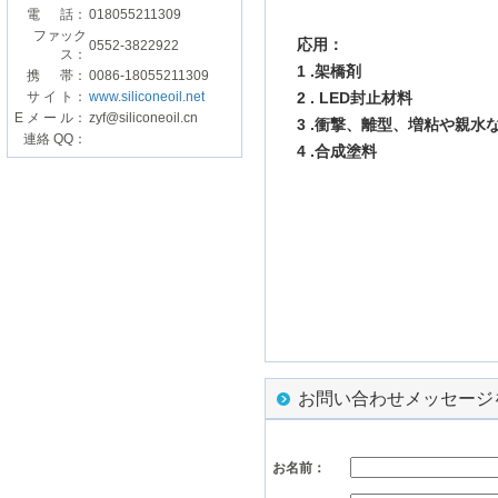
電 話：
018055211309
ファック
応用
：
0552-3822922
ス：
1 .
架橋剤
携 帯：
0086-18055211309
サ イ ト：
www.siliconeoil.net
2 .
LED封止材料
E メ ー ル：
zyf@siliconeoil.cn
3 .
衝撃
、
離型
、
増粘
や
親水
連絡 QQ：
4
.
合成
塗料
お問い合わせメッセージ
お名前：