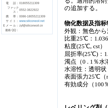
る
。
適用的
溶剤
電 話：
018055211309
の
追加
する
。
ファック
0552-3822922
ス：
携 帯：
0086-18055211309
サ イ ト：
www.siliconeoil.net
物化数据及指标
E メ ー ル：
zyf@siliconeoil.cn
外観：
無色
から
連絡 QQ：
比重
25
℃：
1.03
粘度(
25
℃,
cst
）
屈折率
(
25
℃)：
1
濁点
（
0 . 1％
水
水溶性
：
透明
状
表面張力
25
℃
（
有効成分（
100
レベリング剤
（