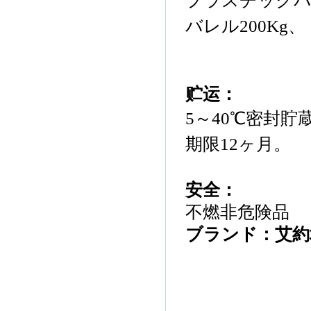
プラスチック
バレル
200
Kg
、
贮运
：
5
～
40℃
密封
貯
期限
12ヶ月
。
安全
：
不燃
非
危険品
ブランド：
艾
約