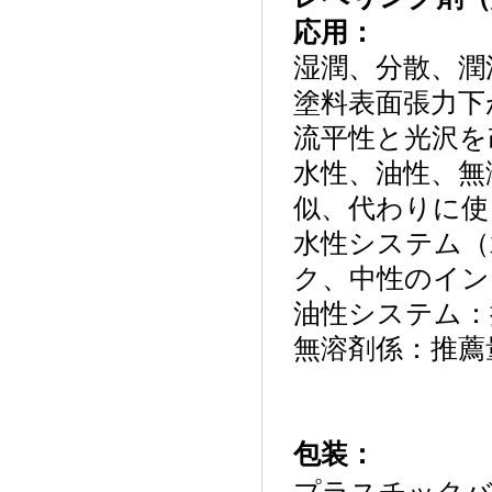
応用
：
湿潤
、分散
、潤
塗料
表面張力
下
流平性と光沢を
水
性、油性
、無
似
、代わりに使
水性
システム（
ク
、中性の
イン
油性
システム
：
無溶剤
係
：
推薦
包装
：