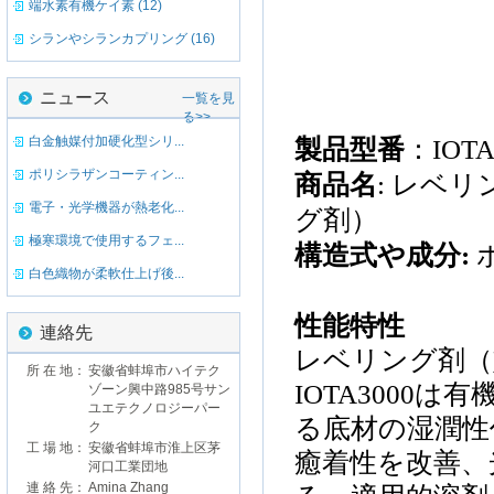
端水素有機ケイ素 (12)
シランやシランカプリング (16)
ニュース
一覧を見
る>>
白金触媒付加硬化型シリ...
製品
型番
：
IOTA
ポリシラザンコーティン...
商品名
:
レベリ
電子・光学機器が熱老化...
グ剤
）
極寒環境で使用するフェ...
構造式
や
成分
:
白色織物が柔軟仕上げ後...
性能特性
連絡先
レベリング剤
（
所 在 地：
安徽省蚌埠市ハイテク
IOTA3000
は
有
ゾーン興中路985号サン
ユエテクノロジーパー
る底材の湿潤性
ク
工 場 地：
安徽省蚌埠市淮上区茅
癒着性
を
改善、
河口工業団地
連 絡 先：
Amina Zhang