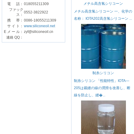
メチル高含氢シリコーン
電 話：
018055211309
ファック
メチル高含氢シリコーン 一、化学の
0552-3822922
ス：
名称： IOTA202高含氢シリコーン ...
携 帯：
0086-18055211309
サ イ ト：
www.siliconeoil.net
E メ ー ル：
zyf@siliconeoil.cn
連絡 QQ：
制糸シリコン
制糸シリコン 「性能特性」IOTA—
205は裁縫の線の潤滑を改善し、断
線を防止し、縫�...