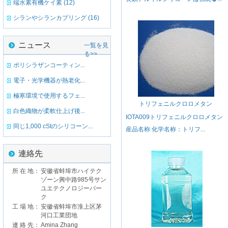
端水素有機ケイ素 (12)
シランやシランカプリング (16)
ニュース
一覧を見
る>>
ポリシラザンコーティン...
電子・光学機器が熱老化...
極寒環境で使用するフェ...
トリフェニルクロロメタン
白色織物が柔軟仕上げ後...
IOTA009トリフェニルクロロメタン
同じ1,000 cStのシリコーン...
産品名称 化学名称：トリフ...
連絡先
所 在 地：
安徽省蚌埠市ハイテク
ゾーン興中路985号サン
ユエテクノロジーパー
ク
工 場 地：
安徽省蚌埠市淮上区茅
河口工業団地
連 絡 先：
Amina Zhang