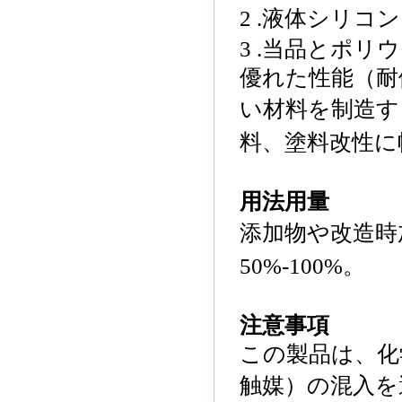
2 .
液体
シリコン
3 .当
品
と
ポリウ
優れた
性能
（
耐
い材料
を制造す
料
、塗料
改性
に
用法用量
添加物
や改造
時
50%-100%
。
注意事項
この製品
は、
化
触媒
）
の
混入
を