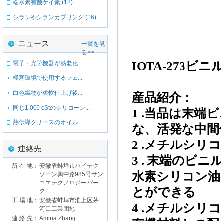
端水素有機ケイ素 (12)
シランやシランカプリング (16)
ニュース
一覧を見
る>>
IOTA-273
ビニ
電子・光学機器が熱老化...
極寒環境で使用するフェ...
白色織物が柔軟仕上げ後...
産品紹介
：
同じ1,000 cStのシリコーン...
1 .当
品は
末端
ビ
熱伝導グリースのオイル...
な
、活発な
中間
2 .
メチル
シリ
連絡先
3 .
末端の
ビニ
所 在 地：
安徽省蚌埠市ハイテク
水素
シリコン油
ゾーン興中路985号サン
ユエテクノロジーパー
とができる
ク
工 場 地：
安徽省蚌埠市淮上区茅
4
.
メチル
シリ
河口工業団地
連 絡 先：
Amina Zhang