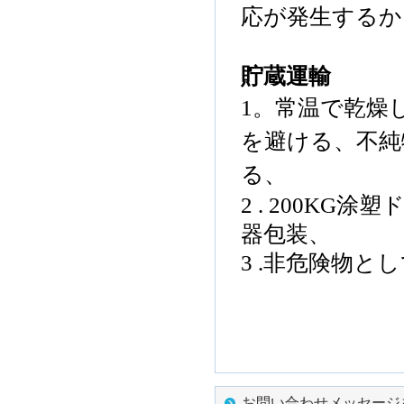
応が
発生するか
貯蔵
運輸
1。
常温で
乾燥
を避ける
、
不純
る
、
2 .
200KG
涂塑
器
包装
、
3 .
非
危険物とし
お問い合わせメッセージ