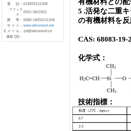
有機材料
との
配
電 話：
018055211309
5 .
活発な
二重キ
ファック
0552-3822922
ス：
の有機材料を
反
携 帯：
0086-18055211309
サ イ ト：
www.siliconeoil.net
E メ ー ル：
zyf@siliconeoil.cn
連絡 QQ：
CAS: 68083-19-
化学式：
技術指標：
粘度（
25
℃
，
mpa.s
）
0.7
2-3