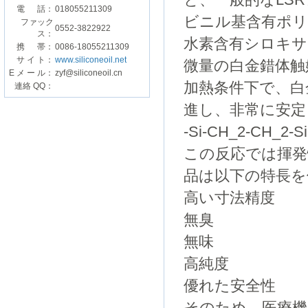
と、一般的なLS
電 話：
018055211309
ビニル基含有ポリ
ファック
0552-3822922
ス：
水素含有シロキサ
携 帯：
0086-18055211309
サ イ ト：
www.siliconeoil.net
微量の白金錯体触
E メ ー ル：
zyf@siliconeoil.cn
加熱条件下で、白
連絡 QQ：
進し、非常に安定
-Si-CH_2-CH_2-Si
この反応では揮発
品は以下の特長を
高い寸法精度
無臭
無味
高純度
優れた安全性