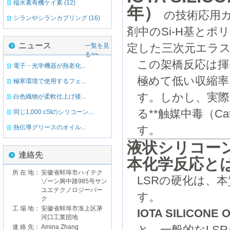
端水素有機ケイ素 (12)
年）
の技術応用
シランやシランカプリング (16)
剤中のSi-H基と
ニュース
一覧を見
定した三次元エラ
る>>
この架橋反応は揮
電子・光学機器が熱老化...
極めて低い収縮率
極寒環境で使用するフェ...
す。しかし、実際
白色織物が柔軟仕上げ後...
る**触媒中毒（Cat
同じ1,000 cStのシリコーン...
熱伝導グリースのオイル...
す。
液状シリコー
連絡先
本化学反応と
所 在 地：
安徽省蚌埠市ハイテク
LSRの硬化は、
ゾーン興中路985号サン
ユエテクノロジーパー
す。
ク
工 場 地：
安徽省蚌埠市淮上区茅
IOTA SILICONE 
河口工業団地
連 絡 先：
Amina Zhang