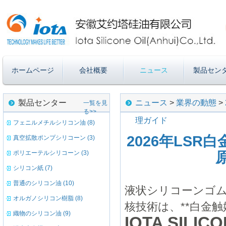
ホームページ
会社概要
ニュース
製品セン
製品センター
ニュース
>
業界の動態
>
一覧を見
る>>
理ガイド
フェニルメチルシリコン油 (8)
2026年LS
真空拡散ポンプシリコーン (3)
ポリエーテルシリコーン (3)
シリコン紙 (7)
普通のシリコン油 (10)
液状シリコーンゴム（LS
オルガノシリコン樹脂 (8)
核技術は、**白金
織物のシリコン油 (9)
IOTA SILICO