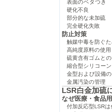
表面のベタつき
硬化不良
部分的な未加硫
完全硬化失敗
防止対策
触媒中毒を防ぐた
高純度原料の使用
硫黄含有ゴムとの
縮合型シリコーン
金型および設備の
金属汚染の管理
LSR白金加
なぜ医療・食品用
付加反応型LSR